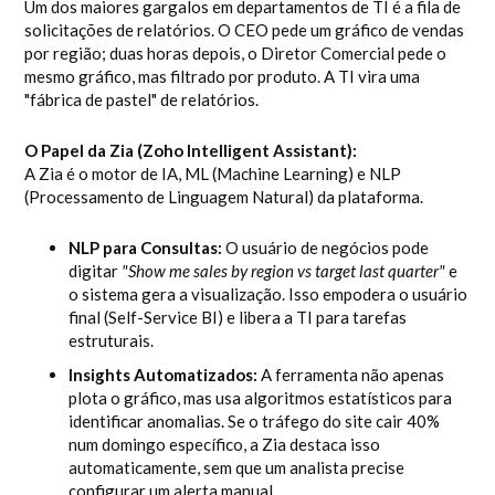
Um dos maiores gargalos em departamentos de TI é a fila de
solicitações de relatórios. O CEO pede um gráfico de vendas
por região; duas horas depois, o Diretor Comercial pede o
mesmo gráfico, mas filtrado por produto. A TI vira uma
"fábrica de pastel" de relatórios.
O Papel da Zia (Zoho Intelligent Assistant):
A Zia é o motor de IA, ML (Machine Learning) e NLP
(Processamento de Linguagem Natural) da plataforma.
NLP para Consultas:
O usuário de negócios pode
digitar
"Show me sales by region vs target last quarter"
e
o sistema gera a visualização. Isso empodera o usuário
final (Self-Service BI) e libera a TI para tarefas
estruturais.
Insights Automatizados:
A ferramenta não apenas
plota o gráfico, mas usa algoritmos estatísticos para
identificar anomalias. Se o tráfego do site cair 40%
num domingo específico, a Zia destaca isso
automaticamente, sem que um analista precise
configurar um alerta manual.