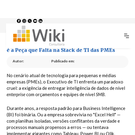
O Fim do "Excel Hell": Por que o Zoho Analytics é a Peça que Falta na
>
>
Home
Blog
Stack de TI das PMEs
O Fim do "Excel Hell": Por que o Zoho Analytics
é a Peça que Falta na Stack de TI das PMEs
Autor:
Publicado em:
No cenário atual de tecnologia para pequenas e médias
empresas (PMEs), o Executivo de TI enfrenta um paradoxo
cruel: a exigência de entregar inteligência de dados de nível
enterprise
com orçamentos e equipes de nível
SMB
.
Durante anos, a resposta padrão para Business Intelligence
(BI) foi binária. Ou a empresa sobrevivia no "Excel Hell" —
com planilhas isoladas, versões conflitantes da verdade e
processos manuais propensos a erros — ou tentava
implementar gigantes como Tableau, Power BI ou Qlik,