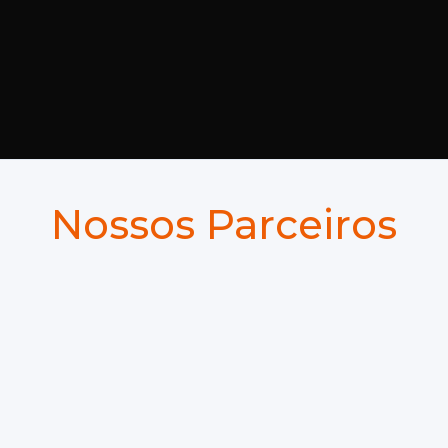
Consultoria especializada em
CRM, BI e governança de
dados
para empresas que querem
transformar tecnologia em
resultado.
Nossos Parceiros