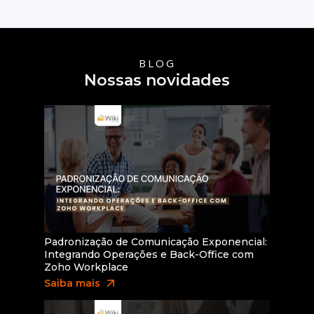
Saiba mais
BLOG
Nossas novidades
Padronização de Comunicação Exponencial:
Integrando Operações e Back-Office com
Zoho Workplace
arrow_outward
Saiba mais