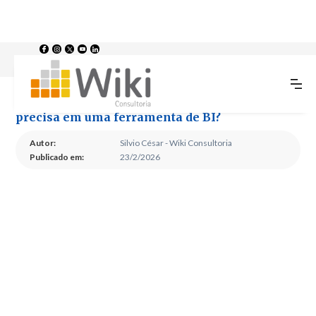
O que uma pequena empresa realmente precisa em uma ferramenta de
>
>
Home
Blog
BI?
O que uma pequena empresa realmente
precisa em uma ferramenta de BI?
Autor:
Silvio César - Wiki Consultoria
Publicado em:
23/2/2026
O que uma pequena
empresa realmente
precisa em uma
ferramenta de BI?