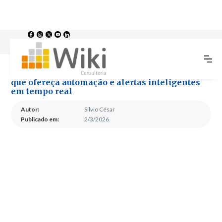
Inteligência Preditiva: Como escolher um BI que ofereça automação e
>
>
Home
Blog
alertas inteligentes em tempo real
Inteligência Preditiva: Como escolher um BI
que ofereça automação e alertas inteligentes
em tempo real
Autor:
Silvio César
Publicado em:
2/3/2026
Inteligência Preditiva:
Como escolher um BI que
ofereça automação e