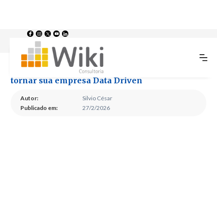
Da Intuição aos Resultados: Passo a passo para tornar sua empresa Data
>
>
Home
Blog
Driven
Da Intuição aos Resultados: Passo a passo para
tornar sua empresa Data Driven
Autor:
Silvio César
Publicado em:
27/2/2026
Da Intuição aos
Resultados: Passo a
passo para tornar sua
empresa Data Driven