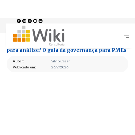
Como saber se meus dados estão confiáveis para análise? O guia da
>
>
Home
Blog
governança para PMEs
Como saber se meus dados estão confiáveis
para análise? O guia da governança para PMEs
Autor:
Silvio César
Publicado em:
26/2/2026
Como saber se meus
dados estão confiáveis
para análise? O guia da
governança para PMEs