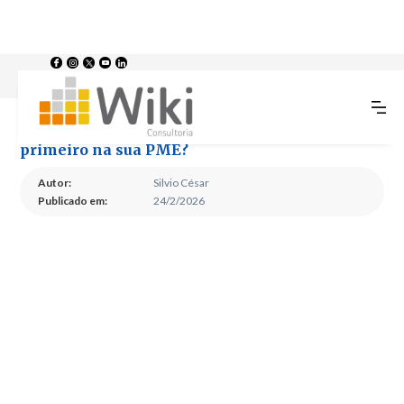
>
>
Home
Blog
BI ou Organização de Dados: O que deve vir primeiro na sua PME?
BI ou Organização de Dados: O que deve vir
primeiro na sua PME?
Autor:
Silvio César
Publicado em:
24/2/2026
BI ou Organização de
Dados: O que deve vir
primeiro na sua PME?