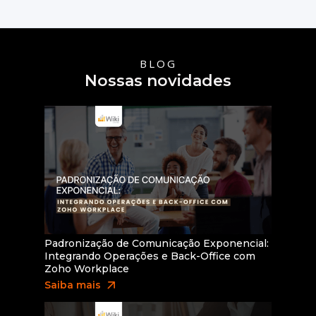
Saiba mais
BLOG
Nossas novidades
Padronização de Comunicação Exponencial:
Integrando Operações e Back-Office com
Zoho Workplace
arrow_outward
Saiba mais