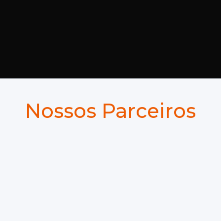
Consultoria especializada em
CRM, BI e governança de
dados
para empresas que querem
transformar tecnologia em
resultado.
Nossos Parceiros